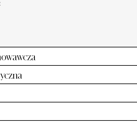
E
howawcza
ia Estetyczna