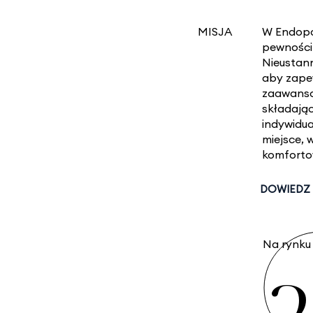
MISJA
W Endopo
pewności 
Nieustann
aby zape
zaawansow
składając
indywidu
miejsce, 
komfort
Na rynku