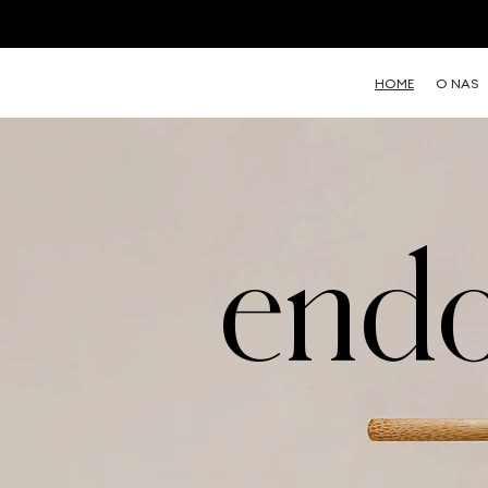
HOME
O NAS
endo