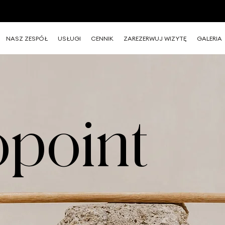
SPRAWDŹ NASZE NAJNOWSZE PROMOCJE W DZIALE
AKTUALNOŚCI.
NASZ ZESPÓŁ
USŁUGI
CENNIK
ZAREZERWUJ WIZYTĘ
GALERIA
point