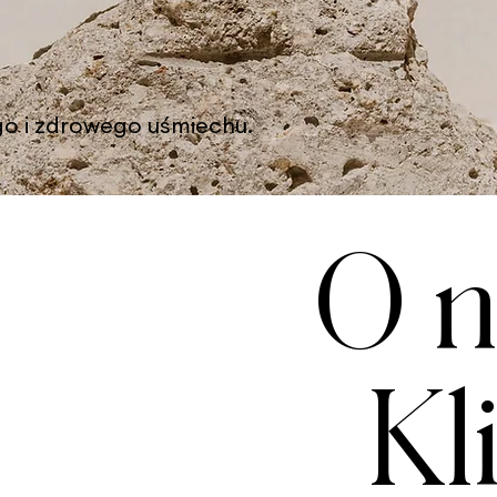
go i zdrowego uśmiechu.
O n
Kl