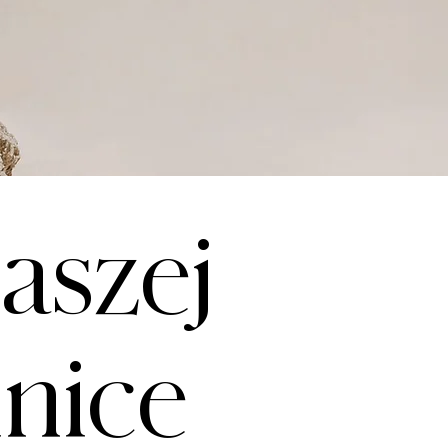
aszej
inice