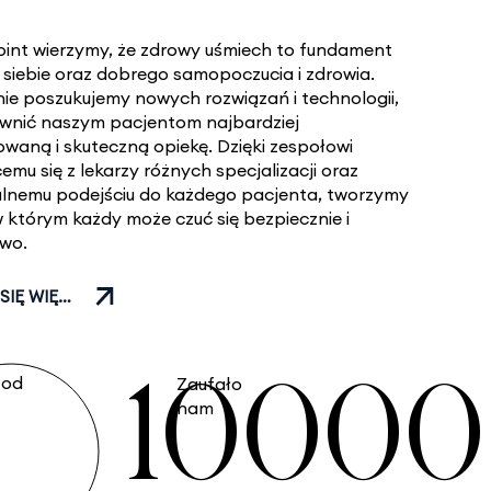
int wierzymy, że zdrowy uśmiech to fundament
siebie oraz dobrego samopoczucia i zdrowia.
ie poszukujemy nowych rozwiązań i technologii,
wnić naszym pacjentom najbardziej
aną i skuteczną opiekę. Dzięki zespołowi
emu się z lekarzy różnych specjalizacji oraz
alnemu podejściu do każdego pacjenta, tworzymy
w którym każdy może czuć się bezpiecznie i
owo.
DOWIEDZ SIĘ WIĘCEJ
10000
 od
Zaufało
nam