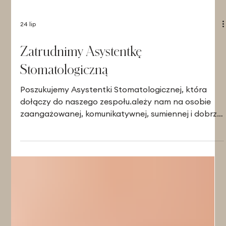
24 lip
Zatrudnimy Asystentkę