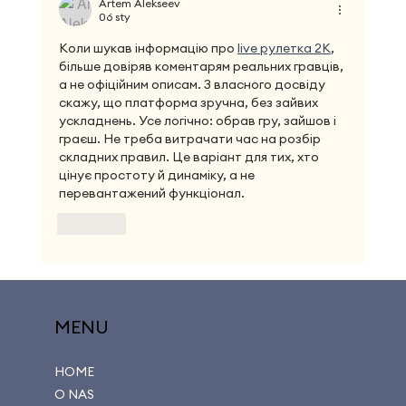
Artem Alekseev
06 sty
Коли шукав інформацію про 
live рулетка 2К
, 
більше довіряв коментарям реальних гравців, 
а не офіційним описам. З власного досвіду 
скажу, що платформа зручна, без зайвих 
ускладнень. Усе логічно: обрав гру, зайшов і 
граєш. Не треба витрачати час на розбір 
складних правил. Це варіант для тих, хто 
цінує простоту й динаміку, а не 
перевантажений функціонал.
Polub
MENU
HOME
O NAS