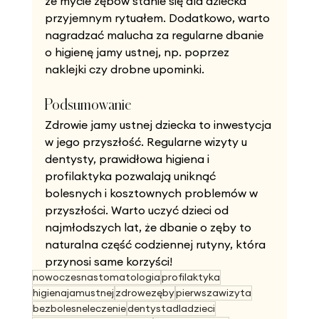
że mycie zębów stanie się dla dziecka 
przyjemnym rytuałem. Dodatkowo, warto 
nagradzać malucha za regularne dbanie 
o higienę jamy ustnej, np. poprzez 
naklejki czy drobne upominki.
Podsumowanie
Zdrowie jamy ustnej dziecka to inwestycja 
w jego przyszłość. Regularne wizyty u 
dentysty, prawidłowa higiena i 
profilaktyka pozwalają uniknąć 
bolesnych i kosztownych problemów w 
przyszłości. Warto uczyć dzieci od 
najmłodszych lat, że dbanie o zęby to 
naturalna część codziennej rutyny, która 
przynosi same korzyści!
nowoczesnastomatologia
profilaktyka
higienajamustnej
zdrowezęby
pierwszawizyta
bezbolesneleczenie
dentystadladzieci